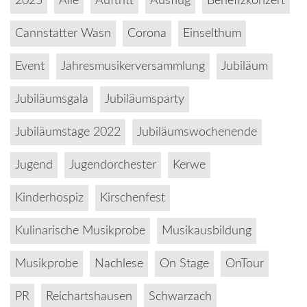
2025
Alle
Auftritt
Ausflug
Benefizkonzert
Cannstatter Wasn
Corona
Einselthum
Event
Jahresmusikerversammlung
Jubiläum
Jubiläumsgala
Jubiläumsparty
Jubiläumstage 2022
Jubiläumswochenende
Jugend
Jugendorchester
Kerwe
Kinderhospiz
Kirschenfest
Kulinarische Musikprobe
Musikausbildung
Musikprobe
Nachlese
On Stage
OnTour
PR
Reichartshausen
Schwarzach