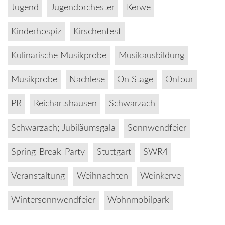
Jugend
Jugendorchester
Kerwe
Kinderhospiz
Kirschenfest
Kulinarische Musikprobe
Musikausbildung
Musikprobe
Nachlese
On Stage
OnTour
PR
Reichartshausen
Schwarzach
Schwarzach; Jubiläumsgala
Sonnwendfeier
Spring-Break-Party
Stuttgart
SWR4
Veranstaltung
Weihnachten
Weinkerve
Wintersonnwendfeier
Wohnmobilpark