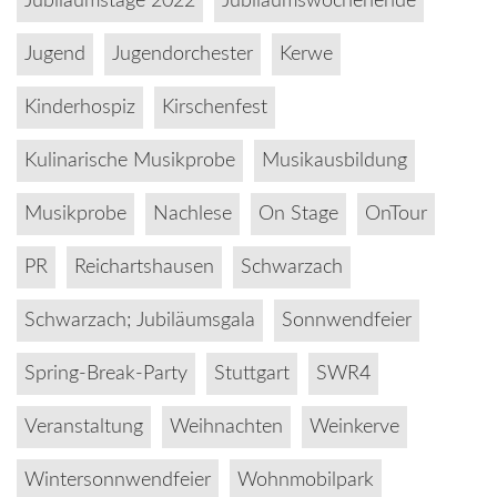
Jubiläumstage 2022
Jubiläumswochenende
Jugend
Jugendorchester
Kerwe
Kinderhospiz
Kirschenfest
Kulinarische Musikprobe
Musikausbildung
Musikprobe
Nachlese
On Stage
OnTour
PR
Reichartshausen
Schwarzach
Schwarzach; Jubiläumsgala
Sonnwendfeier
Spring-Break-Party
Stuttgart
SWR4
Veranstaltung
Weihnachten
Weinkerve
Wintersonnwendfeier
Wohnmobilpark