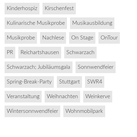
Kinderhospiz
Kirschenfest
Kulinarische Musikprobe
Musikausbildung
Musikprobe
Nachlese
On Stage
OnTour
PR
Reichartshausen
Schwarzach
Schwarzach; Jubiläumsgala
Sonnwendfeier
Spring-Break-Party
Stuttgart
SWR4
Veranstaltung
Weihnachten
Weinkerve
Wintersonnwendfeier
Wohnmobilpark