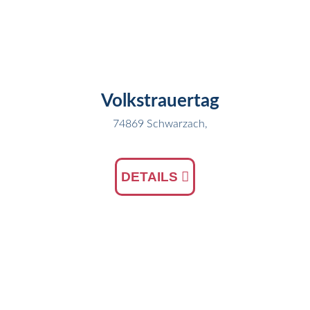
13
NOV
Volkstrauertag
74869 Schwarzach,
DETAILS
05
NOV