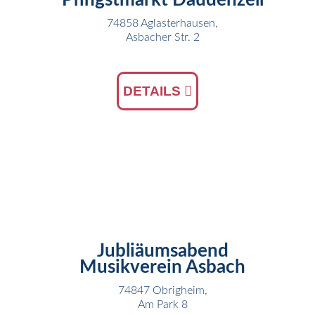
Pfingstmarkt Daudenzell
74858 Aglasterhausen,
Asbacher Str. 2
DETAILS
20
MAI
Jubliäumsabend
Musikverein Asbach
74847 Obrigheim,
Am Park 8