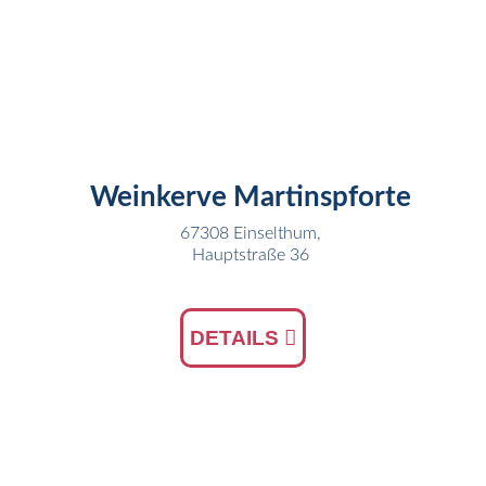
15
JUL
Weinkerve Martinspforte
67308 Einselthum,
Hauptstraße 36
DETAILS
17