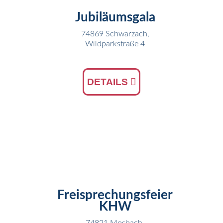
Jubiläumsgala
74869 Schwarzach,
Wildparkstraße 4
DETAILS
09
OKT
Freisprechungsfeier
KHW