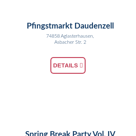
JUN
Pfingstmarkt Daudenzell
74858 Aglasterhausen,
Asbacher Str. 2
DETAILS
05
APR
Spring Break Party Vol. IV