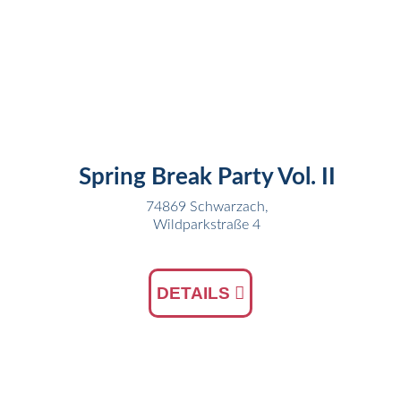
01
APR
Spring Break Party Vol. II
74869 Schwarzach,
Wildparkstraße 4
DETAILS
03