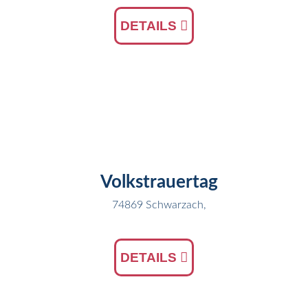
DETAILS
16
NOV
Volkstrauertag
74869 Schwarzach,
DETAILS