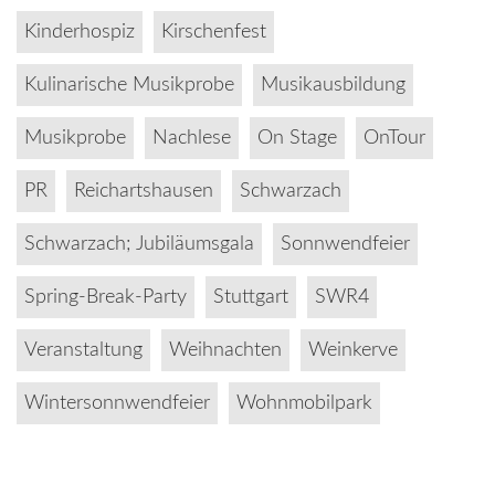
Kinderhospiz
Kirschenfest
Kulinarische Musikprobe
Musikausbildung
Musikprobe
Nachlese
On Stage
OnTour
PR
Reichartshausen
Schwarzach
Schwarzach; Jubiläumsgala
Sonnwendfeier
Spring-Break-Party
Stuttgart
SWR4
Veranstaltung
Weihnachten
Weinkerve
Wintersonnwendfeier
Wohnmobilpark