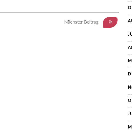
O
»
A
Nächster Beitrag
J
A
M
D
N
O
J
M