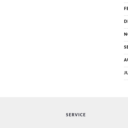
F
D
N
S
A
J
SERVICE