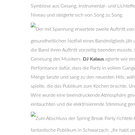
Symbiose aus Gesang, Instrumental- und Lichteff
Niveau und steigerte sich von Song zu Song.
Der mit Spannung erwartete zweite Auftritt vo
gesundheitlichen Notfall eines Bandmitglieds jä
die Band ihren Auftritt vorzeitig beenden musste, 
Genesung des Musikers.
DJ Kalaus
agierte wie ei
Performance dafür, dass die Party in vollem Gang
Menge tanzte und sang zu den neuesten Hits, währ
spielte, die das Publikum zum Kochen brachte. Un
Wire wurde eine beeindruckende Atmosphäre gescha
eintauchten und die elektrisierende Stimmung ge
Zum Abschluss der Spring Break Party richtete 
fantastische Publikum in Schwarzach: „Ihr habt un