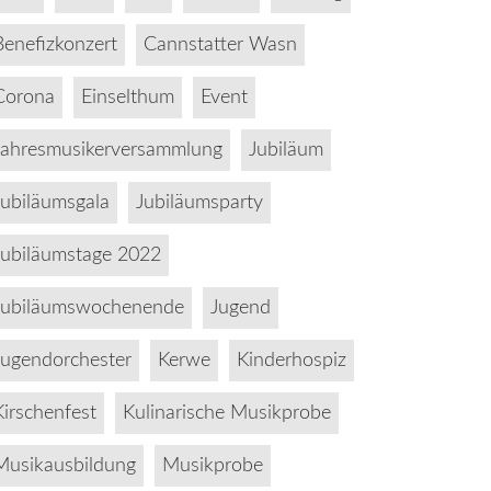
Benefizkonzert
Cannstatter Wasn
Corona
Einselthum
Event
Jahresmusikerversammlung
Jubiläum
Jubiläumsgala
Jubiläumsparty
Jubiläumstage 2022
Jubiläumswochenende
Jugend
Jugendorchester
Kerwe
Kinderhospiz
Kirschenfest
Kulinarische Musikprobe
Musikausbildung
Musikprobe