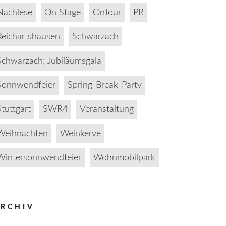
Nachlese
On Stage
OnTour
PR
Reichartshausen
Schwarzach
Schwarzach; Jubiläumsgala
Sonnwendfeier
Spring-Break-Party
Stuttgart
SWR4
Veranstaltung
Weihnachten
Weinkerve
Wintersonnwendfeier
Wohnmobilpark
RCHIV