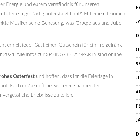
urer Energie und eurem Verständnis für unseren
F
trotzdem so großartig unterstützt habt!“ Mit einem Daumen
J
ankte Musiker seine Genesung, was für Applaus und Jubel
D
ht erhielt jeder Gast einen Gutschein für ein Freigetränk
O
Jahr 2024. Alle Infos zur SPRING-BREAK-PARTY sind online
S
rohes Osterfest
und hoffen, dass ihr die Feiertage in
J
rauf, Euch in Zukunft bei weiteren spannenden
A
ergessliche Erlebnisse zu teilen.
F
J
D