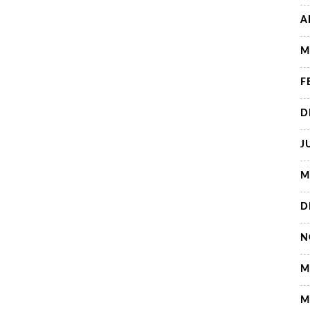
A
M
F
D
J
M
D
N
M
M