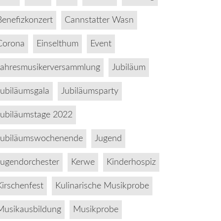
Benefizkonzert
Cannstatter Wasn
Corona
Einselthum
Event
Jahresmusikerversammlung
Jubiläum
Jubiläumsgala
Jubiläumsparty
Jubiläumstage 2022
Jubiläumswochenende
Jugend
Jugendorchester
Kerwe
Kinderhospiz
Kirschenfest
Kulinarische Musikprobe
Musikausbildung
Musikprobe