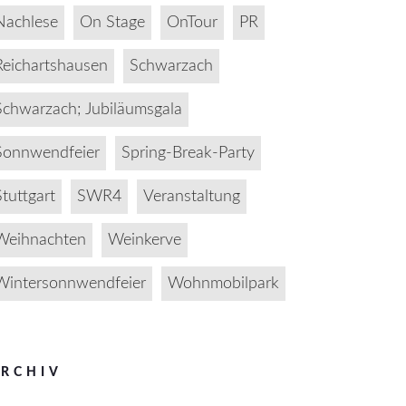
Nachlese
On Stage
OnTour
PR
Reichartshausen
Schwarzach
Schwarzach; Jubiläumsgala
Sonnwendfeier
Spring-Break-Party
Stuttgart
SWR4
Veranstaltung
Weihnachten
Weinkerve
Wintersonnwendfeier
Wohnmobilpark
RCHIV