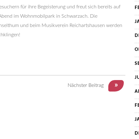
uchern für ihre Begeisterung und freut sich bereits auf
F
n Abend im Wohnmobilpark in Schwarzach. Die
J
Einselthum und beim Musikverein Reichartshausen werden
chklingen!
D
O
S
J
»
Nächster Beitrag
A
F
J
D