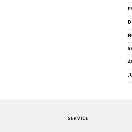
F
D
N
S
A
J
SERVICE