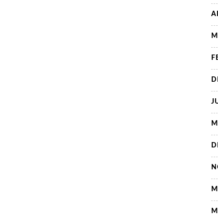
A
M
F
D
J
M
D
N
M
M