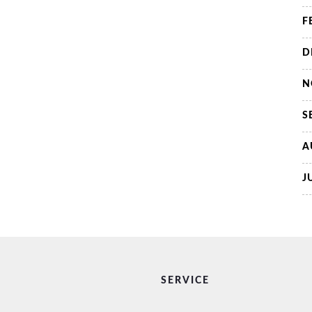
F
D
N
S
A
J
SERVICE