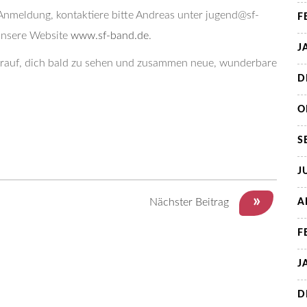
Anmeldung, kontaktiere bitte Andreas unter jugend@sf-
F
unsere Website
www.sf-band.de
.
J
darauf, dich bald zu sehen und zusammen neue, wunderbare
D
O
S
J
»
Nächster Beitrag
A
F
J
D