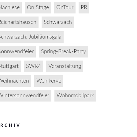
Nachlese
On Stage
OnTour
PR
Reichartshausen
Schwarzach
Schwarzach; Jubiläumsgala
Sonnwendfeier
Spring-Break-Party
Stuttgart
SWR4
Veranstaltung
Weihnachten
Weinkerve
Wintersonnwendfeier
Wohnmobilpark
RCHIV