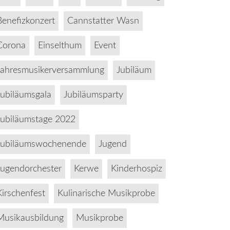
Benefizkonzert
Cannstatter Wasn
Corona
Einselthum
Event
Jahresmusikerversammlung
Jubiläum
Jubiläumsgala
Jubiläumsparty
Jubiläumstage 2022
Jubiläumswochenende
Jugend
Jugendorchester
Kerwe
Kinderhospiz
Kirschenfest
Kulinarische Musikprobe
Musikausbildung
Musikprobe