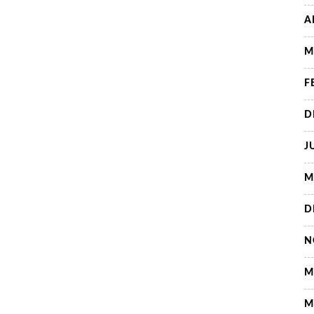
A
M
F
D
J
M
D
N
M
M