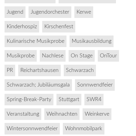
Jugend
Jugendorchester
Kerwe
Kinderhospiz
Kirschenfest
Kulinarische Musikprobe
Musikausbildung
Musikprobe
Nachlese
On Stage
OnTour
PR
Reichartshausen
Schwarzach
Schwarzach; Jubiläumsgala
Sonnwendfeier
Spring-Break-Party
Stuttgart
SWR4
Veranstaltung
Weihnachten
Weinkerve
Wintersonnwendfeier
Wohnmobilpark